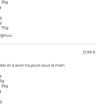
– 35g
g
g
g
Pork
21,99 €
urs sous la main
g
35g
– 35g
g
g