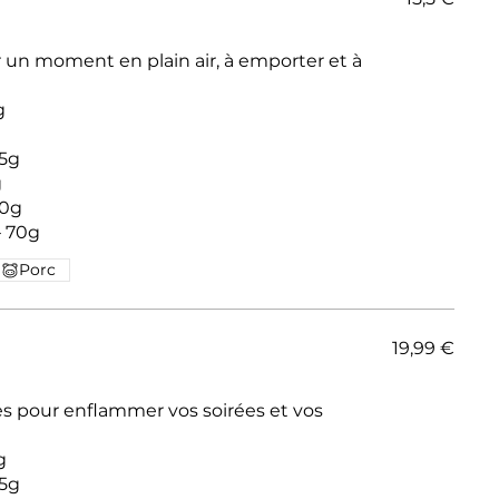
r un moment en plain air, à emporter et à
g
35g
g
– 70g
Porc
19,99 €
s pour enflammer vos soirées et vos
g
35g