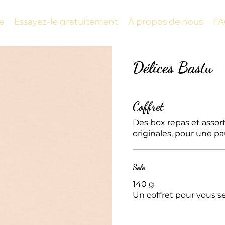
e
Essayez-le gratuitement
À propos de nous
FA
Délices Bastu
Coffret
Des box repas et assor
originales, pour une p
Solo
140 g
Un coffret pour vous seu