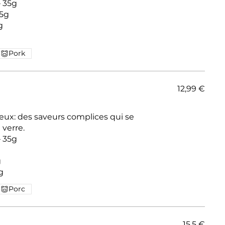
– 35g
35g
g
Pork
12,99 €
deux: des saveurs complices qui se
 verre.
g
g
Porc
15,5 €