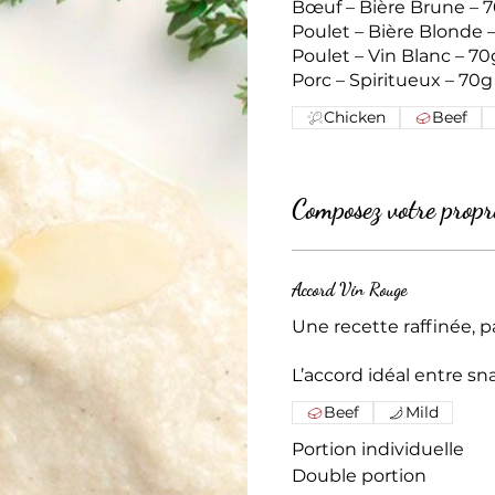
Bœuf – Bière Brune – 
Poulet – Bière Blonde 
Poulet – Vin Blanc – 70
Porc – Spiritueux – 70g
Chicken
Beef
Composez votre propre
Accord Vin Rouge
Une recette raffinée, 
L’accord idéal entre sn
Beef
Mild
Portion individuelle
Double portion