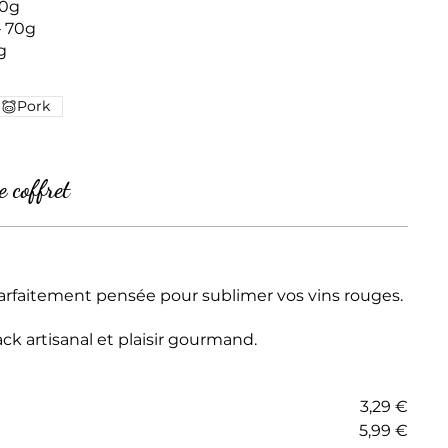
70g
– 70g
g
Pork
 coffret
parfaitement pensée pour sublimer vos vins rouges.
ack artisanal et plaisir gourmand.
3,29 €
5,99 €