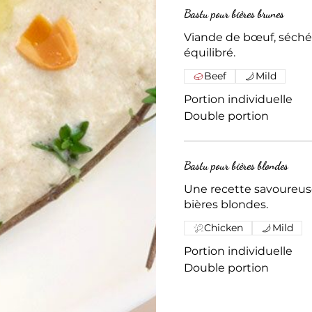
Bastu pour bières brunes
Viande de bœuf, séché
équilibré.
Beef
Mild
Portion individuelle
Double portion
Bastu pour bières blondes
Une recette savoureus
bières blondes.
Chicken
Mild
Portion individuelle
Double portion