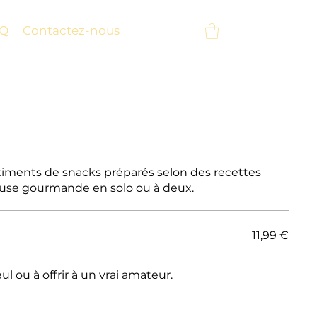
Q
Contactez-nous
timents de snacks préparés selon des recettes
ause gourmande en solo ou à deux.
11,99 €
l ou à offrir à un vrai amateur.